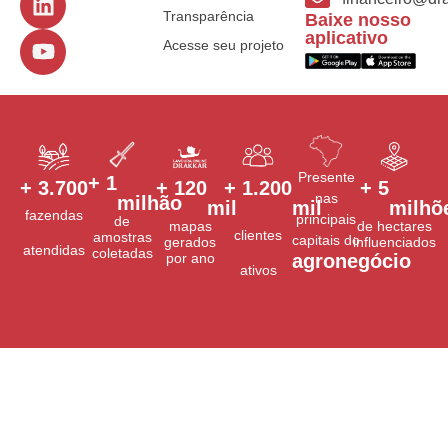
Transparência
Baixe nosso
aplicativo
Acesse seu projeto
Presente
+ 
1
+ 
3.700
+ 
120
+ 
1.200
+ 
5
nas
milhão
mil
mil
milhõ
fazendas
principais
de
mapas
de hectares
clientes
amostras
capitais do
gerados
influenciados
atendidas
coletadas
por ano
agronegócio
ativos