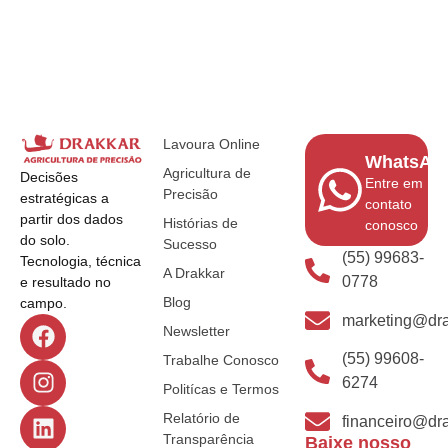
Lavoura Online
WhatsAp
Agricultura de
Decisões
Entre em
Precisão
estratégicas a
contato
partir dos dados
Histórias de
conosco
do solo.
Sucesso
(55) 99683-
Tecnologia, técnica
A Drakkar
0778
e resultado no
Blog
campo.
marketing@dra
Newsletter
(55) 99608-
Trabalhe Conosco
6274
Politícas e Termos
Relatório de
financeiro@dra
Transparência
Baixe nosso