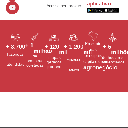
aplicativo
Acesse seu projeto
Presente
+ 
1
+ 
3.700
+ 
120
+ 
1.200
+ 
5
nas
milhão
mil
mil
milhõ
fazendas
principais
de
mapas
de hectares
clientes
amostras
capitais do
gerados
influenciados
atendidas
coletadas
por ano
agronegócio
ativos