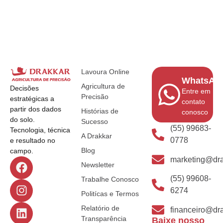
Lavoura Online
WhatsAp
Agricultura de
Decisões
Entre em
Precisão
estratégicas a
contato
partir dos dados
Histórias de
conosco
do solo.
Sucesso
(55) 99683-
Tecnologia, técnica
A Drakkar
0778
e resultado no
Blog
campo.
marketing@dra
Newsletter
(55) 99608-
Trabalhe Conosco
6274
Politícas e Termos
Relatório de
financeiro@dra
Transparência
Baixe nosso