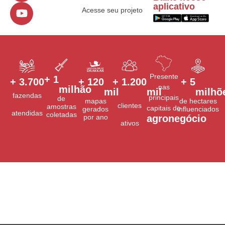
aplicativo
Acesse seu projeto
Presente
+ 
1
+ 
3.700
+ 
120
+ 
1.200
+ 
5
nas
milhão
mil
mil
milhõ
fazendas
principais
de
mapas
de hectares
clientes
amostras
capitais do
gerados
influenciados
atendidas
coletadas
por ano
agronegócio
ativos