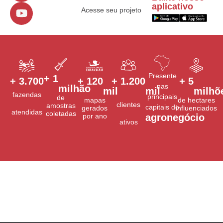
aplicativo
Acesse seu projeto
Presente
+ 
1
+ 
3.700
+ 
120
+ 
1.200
+ 
5
nas
milhão
mil
mil
milhõ
fazendas
principais
de
mapas
de hectares
clientes
amostras
capitais do
gerados
influenciados
atendidas
coletadas
por ano
agronegócio
ativos