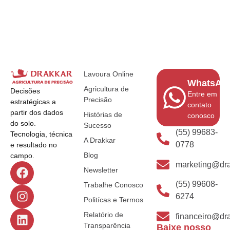
Lavoura Online
WhatsAp
Agricultura de
Decisões
Entre em
Precisão
estratégicas a
contato
partir dos dados
Histórias de
conosco
do solo.
Sucesso
(55) 99683-
Tecnologia, técnica
A Drakkar
0778
e resultado no
Blog
campo.
marketing@dra
Newsletter
(55) 99608-
Trabalhe Conosco
6274
Politícas e Termos
Relatório de
financeiro@dra
Transparência
Baixe nosso