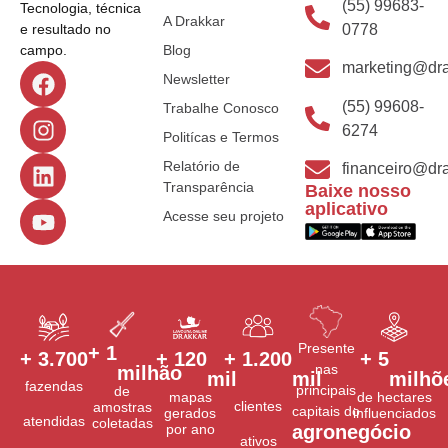
(55) 99683-
Tecnologia, técnica
A Drakkar
0778
e resultado no
Blog
campo.
marketing@dra
Newsletter
(55) 99608-
Trabalhe Conosco
6274
Politícas e Termos
Relatório de
financeiro@dra
Transparência
Baixe nosso
aplicativo
Acesse seu projeto
Presente
+ 
1
+ 
3.700
+ 
120
+ 
1.200
+ 
5
nas
milhão
mil
mil
milhõ
fazendas
principais
de
mapas
de hectares
clientes
amostras
capitais do
gerados
influenciados
atendidas
coletadas
por ano
agronegócio
ativos