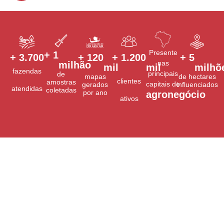
Presente
+ 
1
+ 
3.700
+ 
120
+ 
1.200
+ 
5
nas
milhão
mil
mil
milhõ
fazendas
principais
de
mapas
de hectares
clientes
amostras
capitais do
gerados
influenciados
atendidas
coletadas
por ano
agronegócio
ativos