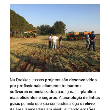
Na Drakkar, nossos
projetos são desenvolvidos
por profissionais altamente treinados
e
softwares especializados
para garantir
plantios
mais eficientes e seguros
. A
tecnologia de linhas
guias
permite que sua semeadeira siga o
relevo
da área
(semeadura em nível), evitando
erosões
,