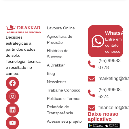
Lavoura Online
WhatsAp
Agricultura de
Decisões
Entre em
Precisão
estratégicas a
contato
partir dos dados
Histórias de
conosco
do solo.
Sucesso
(55) 99683-
Tecnologia, técnica
A Drakkar
0778
e resultado no
Blog
campo.
marketing@dra
Newsletter
(55) 99608-
Trabalhe Conosco
6274
Politícas e Termos
Relatório de
financeiro@dra
Transparência
Baixe nosso
aplicativo
Acesse seu projeto