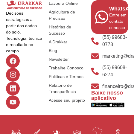
Lavoura Online
WhatsAp
Agricultura de
Decisões
Entre em
Precisão
estratégicas a
contato
partir dos dados
Histórias de
conosco
do solo.
Sucesso
(55) 99683-
Tecnologia, técnica
A Drakkar
0778
e resultado no
Blog
campo.
marketing@dra
Newsletter
(55) 99608-
Trabalhe Conosco
6274
Politícas e Termos
Relatório de
financeiro@dra
Transparência
Baixe nosso
aplicativo
Acesse seu projeto