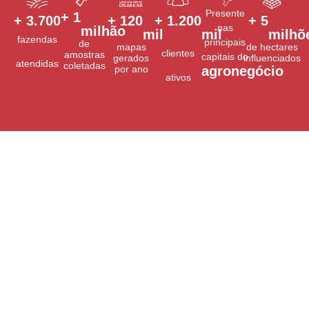
Presente
+ 
1
+ 
3.700
+ 
120
+ 
1.200
+ 
5
nas
milhão
mil
mil
milhõ
fazendas
principais
de
mapas
de hectares
clientes
amostras
capitais do
gerados
influenciados
atendidas
coletadas
por ano
agronegócio
ativos