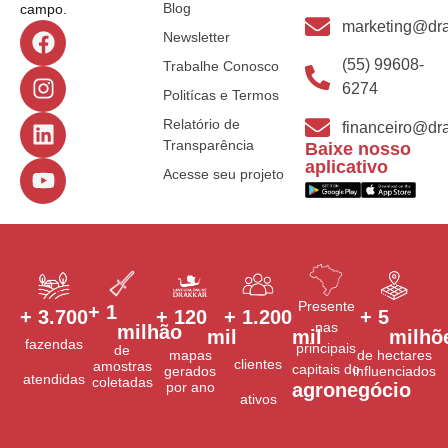
Blog
campo.
marketing@dra
Newsletter
(55) 99608-
Trabalhe Conosco
6274
Politícas e Termos
Relatório de
financeiro@dra
Transparência
Baixe nosso
aplicativo
Acesse seu projeto
Presente
+ 
1
+ 
3.700
+ 
120
+ 
1.200
+ 
5
nas
milhão
mil
mil
milhõ
fazendas
principais
de
mapas
de hectares
clientes
amostras
capitais do
gerados
influenciados
atendidas
coletadas
por ano
agronegócio
ativos