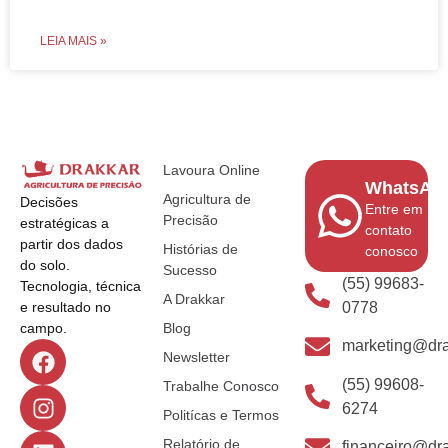
LEIA MAIS »
Lavoura Online
WhatsAp
Agricultura de
Decisões
Entre em
Precisão
estratégicas a
contato
partir dos dados
Histórias de
conosco
do solo.
Sucesso
(55) 99683-
Tecnologia, técnica
A Drakkar
0778
e resultado no
Blog
campo.
marketing@dra
Newsletter
(55) 99608-
Trabalhe Conosco
6274
Politícas e Termos
Relatório de
financeiro@dra