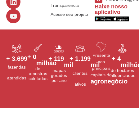
Transparência
Baixe nosso
aplicativo
Acesse seu projeto
Presente
+ 
1
+ 
3.700
+ 
120
+ 
1.200
+ 
5
nas
milhão
mil
mil
milhõ
fazendas
principais
de
mapas
de hectares
clientes
amostras
capitais do
gerados
influenciados
atendidas
coletadas
por ano
agronegócio
ativos