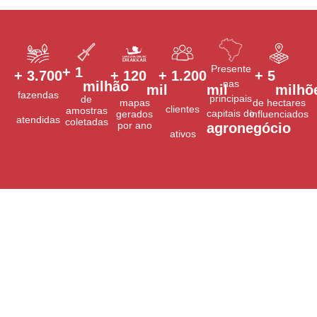
Presente
+ 
1
+ 
3.700
+ 
120
+ 
1.200
+ 
5
nas
milhão
mil
mil
milhõ
fazendas
principais
de
mapas
de hectares
clientes
amostras
capitais do
gerados
influenciados
atendidas
coletadas
por ano
agronegócio
ativos