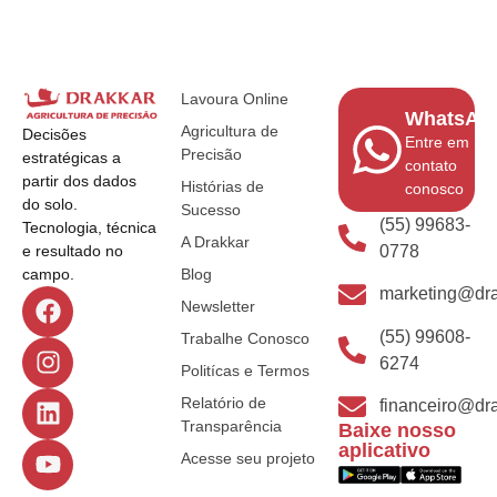
Lavoura Online
WhatsAp
Agricultura de
Decisões
Entre em
Precisão
estratégicas a
contato
partir dos dados
Histórias de
conosco
do solo.
Sucesso
(55) 99683-
Tecnologia, técnica
A Drakkar
0778
e resultado no
Blog
campo.
marketing@dra
Newsletter
(55) 99608-
Trabalhe Conosco
6274
Politícas e Termos
Relatório de
financeiro@dra
Transparência
Baixe nosso
aplicativo
Acesse seu projeto