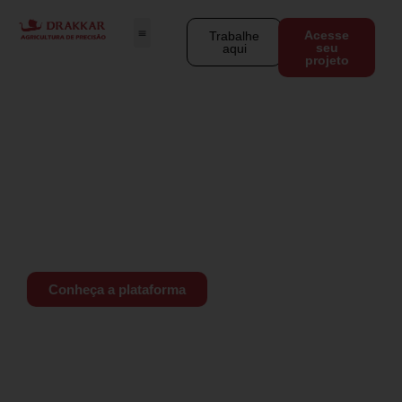
Acesse
Trabalhe
seu
aqui
projeto
Chegou a nova era da Agricultura
de Precisão
A tecnologia que coloca o
monitoramento da fertilidade do
solo
na palma da sua mão
Conheça a plataforma