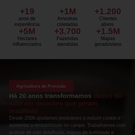
+
19
+
1
M
+
1.200
anos de
Amostras
Clientes
experiência
coletadas
ativos
+
5
M
+
3.700
+
1.5
M
Hectares
Fazendas
Mapas
influenciados
atendidas
gerados/ano
Agricultura de Precisão
Há 20 anos transformamos
dados do
solo em decisões que geram
resultado
Desde 2006 ajudamos produtores a reduzir custos e
aumentar a rentabilidade no campo. Trabalhamos com
análise de solo detalhada, mapas de fertilidade e